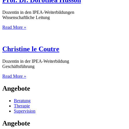
Luderer
Dozentin in den IPEA-Weiterbildungen
Wissenschaftliche Leitung
Prof.
Read More »
Dr.
Dorothea
Hüsson
Christine le Coutre
Dozentin in der IPEA-Weiterbildung
Geschäftsführung
Christine
Read More »
le
Coutre
Angebote
Beratung
Therapie
Supervision
Angebote