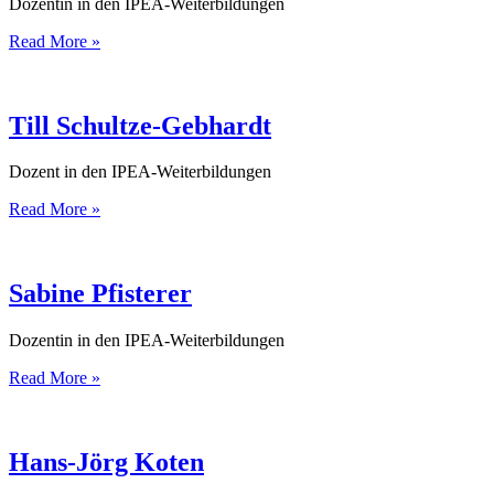
Dozentin in den IPEA-Weiterbildungen
Kristina
Read More »
Steidler
Till Schultze-Gebhardt
Dozent in den IPEA-Weiterbildungen
Till
Read More »
Schultze-
Gebhardt
Sabine Pfisterer
Dozentin in den IPEA-Weiterbildungen
Sabine
Read More »
Pfisterer
Hans-Jörg Koten