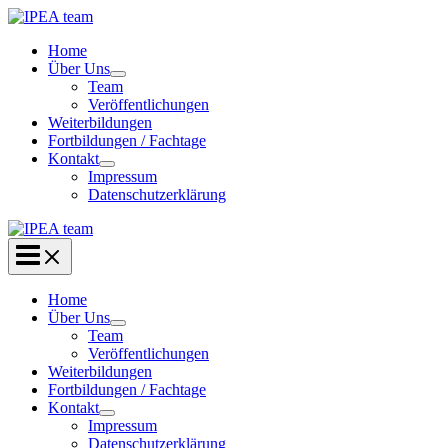
Zum
Inhalt
Home
springen
Über Uns
Team
Veröffentlichungen
Weiterbildungen
Fortbildungen / Fachtage
Kontakt
Impressum
Datenschutzerklärung
Home
Über Uns
Team
Veröffentlichungen
Weiterbildungen
Fortbildungen / Fachtage
Kontakt
Impressum
Datenschutzerklärung