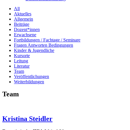
Filter
All
Aktuelles
posts
Allgemein
by
Beiträge
Dozent*innen
category
Erwachsene
Fortbildungen / Fachtage / Seminare
Fragen Antworten Bedingungen
Kinder & Jugendliche
Kursorte
Leitung
Literatur
Team
Veröffentlichungen
Weiterbildungen
Team
Kristina Steidler