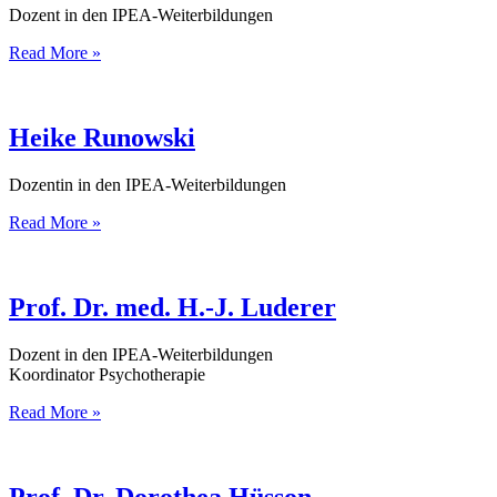
Dozent in den IPEA-Weiterbildungen
Hans-
Read More »
Jörg
Koten
Heike Runowski
Dozentin in den IPEA-Weiterbildungen
Heike
Read More »
Runowski
Prof. Dr. med. H.-J. Luderer
Dozent in den IPEA-Weiterbildungen
Koordinator Psychotherapie
Prof.
Read More »
Dr.
med.
H.-
J.
Prof. Dr. Dorothea Hüsson